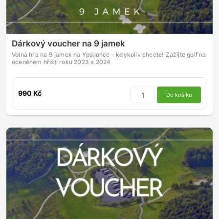
Dárkový voucher na 9 jamek
Volná hra na 9 jamek na Ypsilonce – kdykoliv chcete! Zažijte golf na
oceněném hřišti roku 2023 a 2024
990 Kč
Do košíku