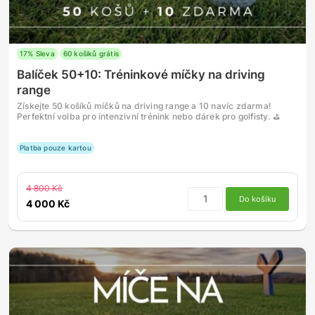
17% Sleva
60 košiků grátis
Balíček 50+10: Tréninkové míčky na driving
range
Získejte 50 košíků míčků na driving range a 10 navíc zdarma!
Perfektní volba pro intenzivní trénink nebo dárek pro golfisty. ⛳
Platba pouze kartou
4 800 Kč
Do košíku
4 000 Kč