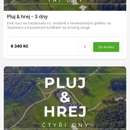
Pluj & hrej - 3 dny
Dvě noci na hausboatu vč. snídaně s neomezeným golfem na
Ypsilonce a bezedným košíkem na driving range.
6 340 Kč
Do košíku