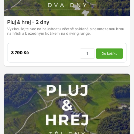
Pluj & hrej - 2 dny
Vyzkoušejte noc na hausboatu včetně snídaně s neomezenou hrou
na hřišti a bezedným košíkem na driving range.
3 790 Kč
Do košíku