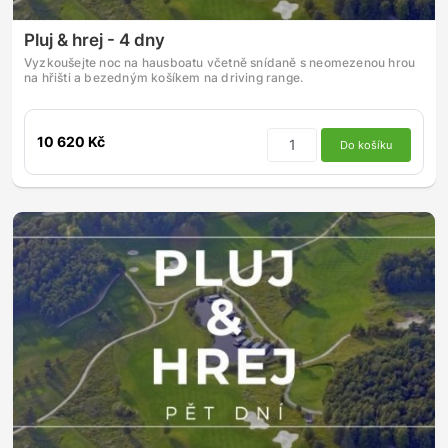
Pluj & hrej - 4 dny
Vyzkoušejte noc na hausboatu včetně snídaně s neomezenou hrou
na hřišti a bezedným košíkem na driving range.
10 620 Kč
Do košíku