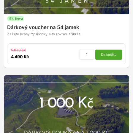
11% Sleva
Dárkový voucher na 54 jamek
Zažijte krásy Ypsilonky a to rovnou třikrát.
5 070 Kč
Do košíku
4 490 Kč