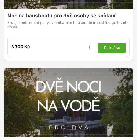
Noc na hausboatu pro dvě osoby se snídaní
Zažijte netradiční pobyt v unikátním hausboatu uprostřed golfového
hřiště.
3 700 Kč
Do košíku