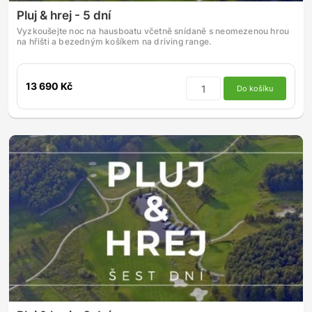
Pluj & hrej - 5 dní
Vyzkoušejte noc na hausboatu včetně snídaně s neomezenou hrou
na hřišti a bezedným košíkem na driving range.
13 690 Kč
Do košíku