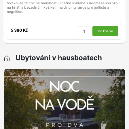
Vyzkoušejte noc na hausboatu včetně snídaně s neomezenou hrou
na hřišti a bezedným košíkem na driving range pro golfistu a
negolfistu.
5 380 Kč
Do košíku
Ubytování v hausboatech