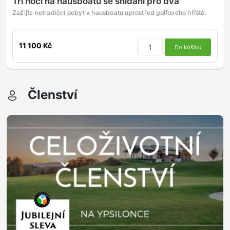
Tři noci na hausboatu se snídaní pro dva
Zažijte netradiční pobyt v hausboatu uprostřed golfového hřiště.
11 100 Kč
Do košíku
Členství