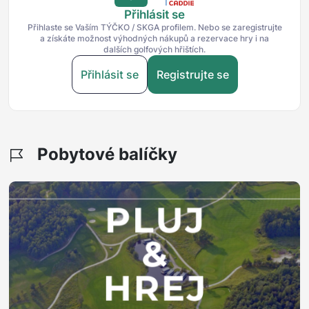
Přihlásit se
Přihlaste se Vaším TÝČKO / SKGA profilem. Nebo se zaregistrujte
a získáte možnost výhodných nákupů a rezervace hry i na
dalších golfových hřištích.
Přihlásit se
Registrujte se
Pobytové balíčky