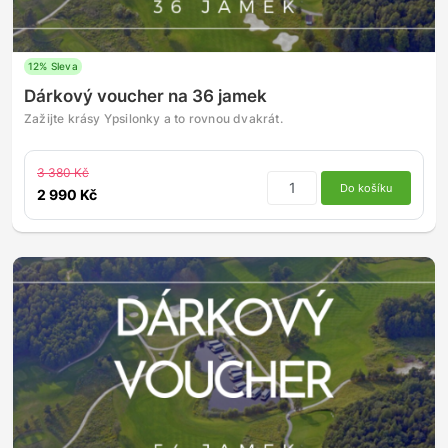
12% Sleva
Dárkový voucher na 36 jamek
Zažijte krásy Ypsilonky a to rovnou dvakrát.
3 380 Kč
Do košíku
2 990 Kč