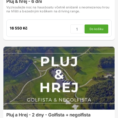
Pluj & hrej - 6 dní
Vyzkoušejte noc na hausboatu včetně snídaně s neomezenou hrou
na hřišti a bezedným košíkem na driving range.
16 550 Kč
Do košíku
Pluj a Hrej - 2 dny - Golfista + negolfista