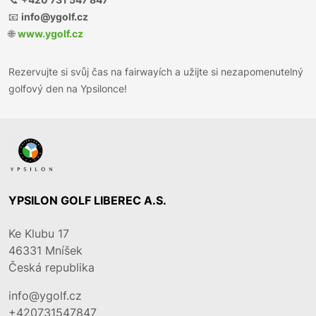
📧
info@ygolf.cz
🌐
www.ygolf.cz
Rezervujte si svůj čas na fairwayích a užijte si nezapomenutelný
golfový den na Ypsilonce!
YPSILON GOLF LIBEREC A.S.
Ke Klubu 17
46331
Mníšek
Česká republika
info@ygolf.cz
+420731547847