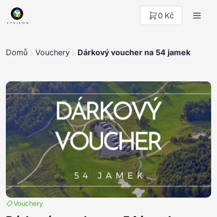
0 Kč
Domů
Vouchery
Dárkový voucher na 54 jamek
Vouchery