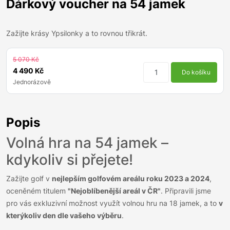
Dárkový voucher na 54 jamek
Zažijte krásy Ypsilonky a to rovnou třikrát.
5 070 Kč
4 490 Kč
Do košíku
Jednorázově
Popis
Volná hra na 54 jamek –
kdykoliv si přejete!
Zažijte golf v
nejlepším golfovém areálu roku 2023 a 2024
,
oceněném titulem
"Nejoblíbenější areál v ČR"
. Připravili jsme
pro vás exkluzivní možnost využít volnou hru na 18 jamek, a to
v
kterýkoliv den dle vašeho výběru
.