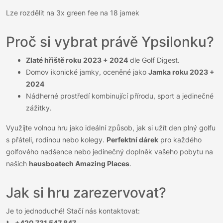
Lze rozdělit na 3x green fee na 18 jamek
Proč si vybrat právě Ypsilonku?
Zlaté hřiště roku 2023 + 2024
dle Golf Digest.
Domov ikonické jamky, oceněné jako
Jamka roku 2023 +
2024
Nádherné prostředí kombinující přírodu, sport a jedinečné
zážitky.
Využijte volnou hru jako ideální způsob, jak si užít den plný golfu
s přáteli, rodinou nebo kolegy.
Perfektní dárek
pro každého
golfového nadšence nebo jedinečný doplněk vašeho pobytu na
našich
hausboatech Amazing Places
.
Jak si hru zarezervovat?
Je to jednoduché! Stačí nás kontaktovat:
📞
+420 731 547 847