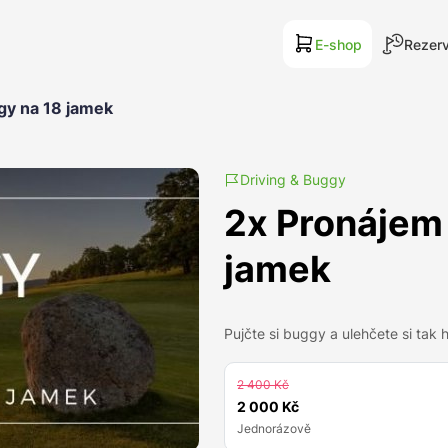
E-shop
Rezerv
gy na 18 jamek
Driving & Buggy
2x Pronájem
jamek
Pujčte si buggy a ulehčete si tak
2 400 Kč
2 000 Kč
Jednorázově