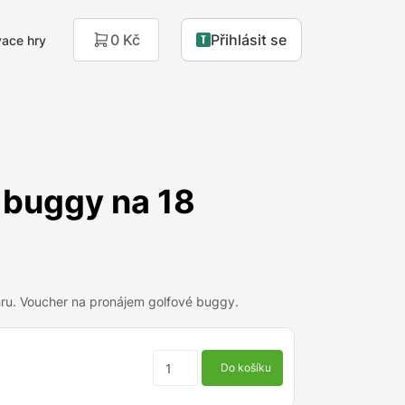
0 Kč
Přihlásit se
ace hry
 buggy na 18
 hru. Voucher na pronájem golfové buggy.
Do košíku