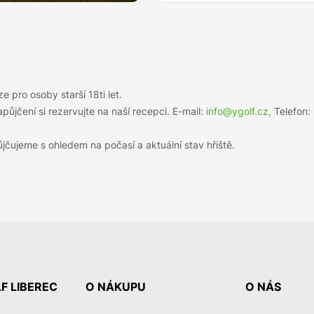
ze pro osoby starší 18ti let.
půjčení si rezervujte na naší recepci. E-mail:
info@ygolf.cz,
Telefon:
jčujeme s ohledem na počasí a aktuální stav hřiště.
F LIBEREC
O NÁKUPU
O NÁS