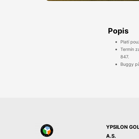
Popis
Platí pou
Termín za
847.
Buggy pů
YPSILON GOL
A.S.