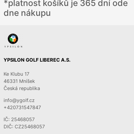
*platnost košíků je 365 dní ode
dne nákupu
YPSILON GOLF LIBEREC A.S.
Ke Klubu 17
46331
Mníšek
Česká republika
info@ygolf.cz
+420731547847
IČ: 25468057
DIČ: CZ25468057