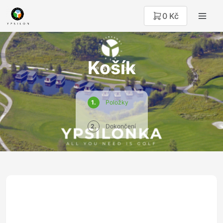
0 Kč
Košík
1.
Položky
2.
Dokončení