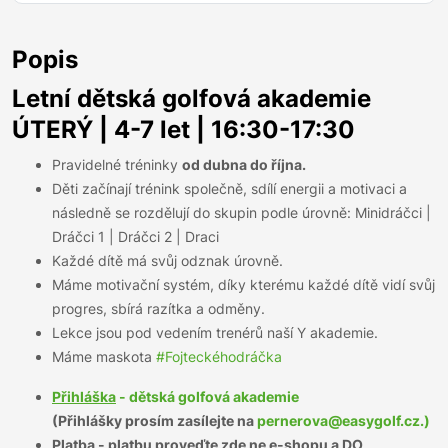
Popis
Letní dětská golfová akademie
ÚTERÝ | 4-7 let | 16:30-17:30
Pravidelné tréninky
od dubna do října.
Děti začínají trénink společně, sdílí energii a motivaci a
následně se rozdělují do skupin podle úrovně: Minidráčci |
Dráčci 1 | Dráčci 2 | Draci
Každé dítě má svůj odznak úrovně.
Máme motivační systém, díky kterému každé dítě vidí svůj
progres, sbírá razítka a odměny.
Lekce jsou pod vedením trenérů naší Y akademie‬.
Máme maskota
#Fojteckéhodráčka
Přihláška
- dětská golfová akademie
(Přihlášky prosím zasílejte na
pernerova@easygolf.cz.)
Platba
- platbu proveďte zde ne e-shopu a DO