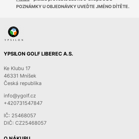
POZNÁMKY U OBJEDNÁVKY UVEĎTE JMÉNO DÍTĚTE.
YPSILON GOLF LIBEREC A.S.
Ke Klubu 17
46331
Mníšek
Česká republika
info@ygolf.cz
+420731547847
IČ: 25468057
DIČ: CZ25468057
O NÁKUPU