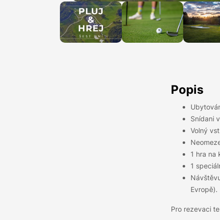
Popis
Ubytován
Snídani v
Volný vs
Neomezen
1 hra na 
1 speciál
Návštěvu
Evropě).
Pro rezevaci te