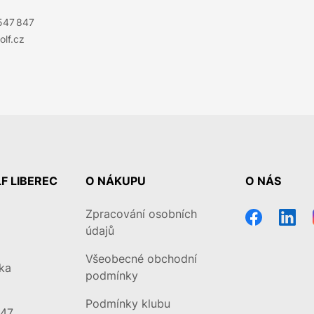
 547 847
olf.cz
F LIBEREC
O NÁKUPU
O NÁS
Zpracování osobních
údajů
Všeobecné obchodní
ka
podmínky
Podmínky klubu
47