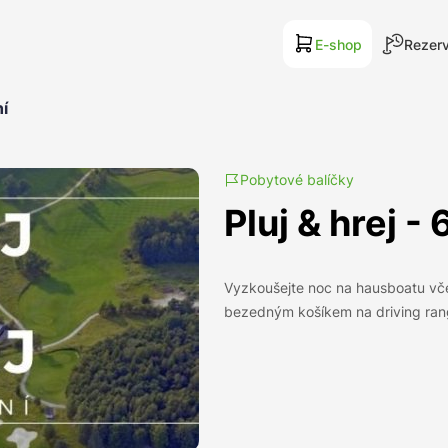
E-shop
Rezerv
ní
Pobytové balíčky
Pluj & hrej - 
Vyzkoušejte noc na hausboatu vče
bezedným košíkem na driving ran