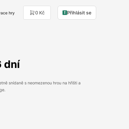
0 Kč
Přihlásit se
ace hry
6 dní
tně snídaně s neomezenou hrou na hřišti a
ge.