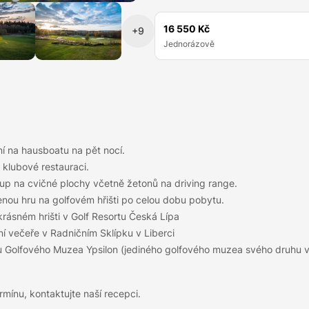
16 550 Kč
+9
Jednorázově
í na hausboatu na pět nocí.
 klubové restauraci.
tup na cvičné plochy včetně žetonů na driving range.
ou hru na golfovém hřišti po celou dobu pobytu.
krásném hrišti v Golf Resortu Česká Lípa
ní večeře v Radničním Sklípku v Liberci
 Golfového Muzea Ypsilon (jediného golfového muzea svého druhu v
rmínu, kontaktujte naší recepci.