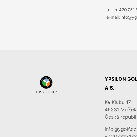
tel.: + 420 731
e-mail: info@yg
YPSILON GOL
A.S.
Ke Klubu 17
46331
Mníšek
Česká republi
info@ygolf.cz
+4207315478